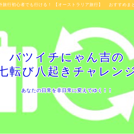
外旅行初心者でも行ける！ 【オーストラリア旅行】 おすすめま
バツイチにゃん吉の
七転び八起きチャレン
あなたの日常を非日常に変えてゆく！！