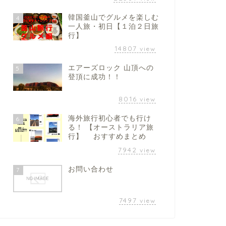
韓国釜山でグルメを楽しむ
4
一人旅・初日【１泊２日旅
行】
14807
view
エアーズロック 山頂への
5
登頂に成功！！
8016
view
海外旅行初心者でも行け
6
る！ 【オーストラリア旅
行】 おすすめまとめ
7942
view
お問い合わせ
7
7497
view