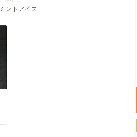
― TAG ―
ミントアイス
日