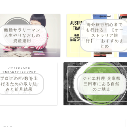
海外旅行初心者で
離婚サラリーマン
も行ける！ 【オー
人生やりなおしの
ストラリア旅
資産運用
行】 おすすめま
とめ
ブログのPV数を上
ジビエ料理 兵庫県
げるための取り組
三田市にある自然
みと前月結果
のご馳走