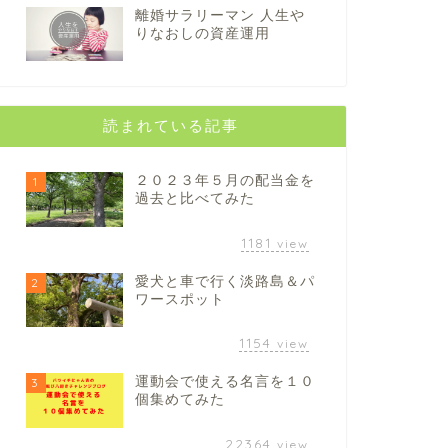
離婚サラリーマン 人生や
りなおしの資産運用
読まれている記事
２０２３年５月の配当金を
1
過去と比べてみた
1181
view
愛犬と車で行く淡路島＆パ
2
ワースポット
1154
view
運動会で使える名言を１０
3
個集めてみた
22364
view