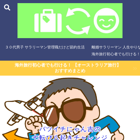
３０代男子 サラリーマン管理職だけど節約生活
離婚サラリーマン 人生やり
海外旅行初心者でも行ける！
海外旅行初心者でも行ける！ 【オーストラリア旅行】
おすすめまとめ
バツイチにゃん吉の
七転び八起きチャレンジ