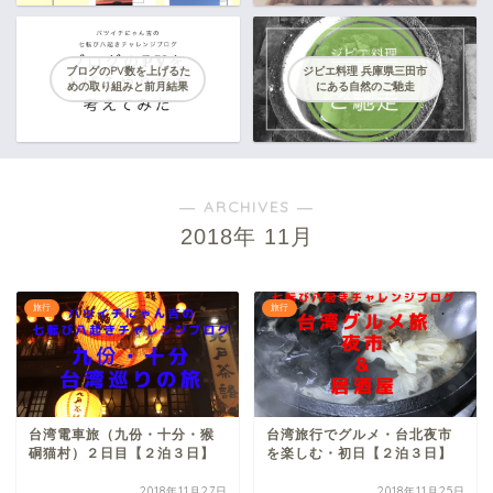
ブログのPV数を上げるた
ジビエ料理 兵庫県三田市
めの取り組みと前月結果
にある自然のご馳走
― ARCHIVES ―
2018年 11月
旅行
旅行
台湾電車旅（九份・十分・猴
台湾旅行でグルメ・台北夜市
硐猫村）２日目【２泊３日】
を楽しむ・初日【２泊３日】
2018年11月27日
2018年11月25日