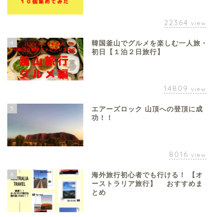
22364
view
4
韓国釜山でグルメを楽しむ一人旅・
初日【１泊２日旅行】
14809
view
5
エアーズロック 山頂への登頂に成
功！！
8016
view
6
海外旅行初心者でも行ける！ 【オ
ーストラリア旅行】 おすすめま
とめ