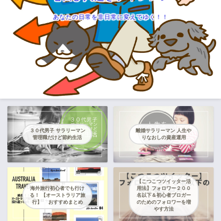
あなたの日常を非日常に変えてゆく！！
３０代男子 サラリーマン
離婚サラリーマン 人生や
管理職だけど節約生活
りなおしの資産運用
【こつこつツイッター活
海外旅行初心者でも行け
用法】フォロワー２００
る！ 【オーストラリア旅
名以下＆初心者ブロガー
行】 おすすめまとめ
のためのフォロワーを増
やす方法