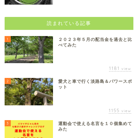
読まれている記事
1
２０２３年５月の配当金を過去と比
べてみた
1181
view
2
愛犬と車で行く淡路島＆パワースポ
ット
1155
view
3
運動会で使える名言を１０個集めて
みた