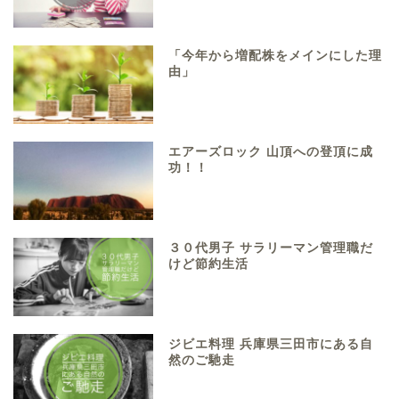
「今年から増配株をメインにした理
由」
エアーズロック 山頂への登頂に成
功！！
３０代男子 サラリーマン管理職だ
けど節約生活
ジビエ料理 兵庫県三田市にある自
然のご馳走