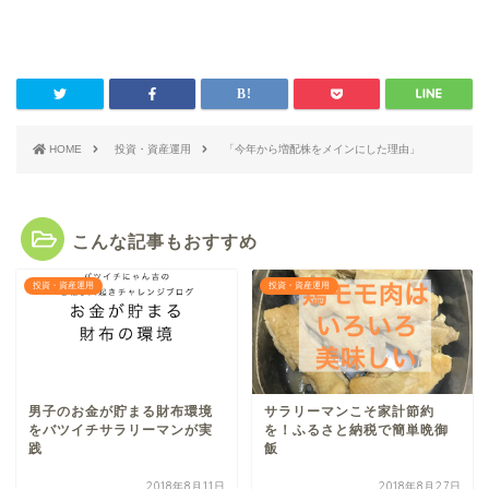
HOME
投資・資産運用
「今年から増配株をメインにした理由」
こんな記事もおすすめ
投資・資産運用
投資・資産運用
男子のお金が貯まる財布環境
サラリーマンこそ家計節約
をバツイチサラリーマンが実
を！ふるさと納税で簡単晩御
践
飯
2018年8月11日
2018年8月27日