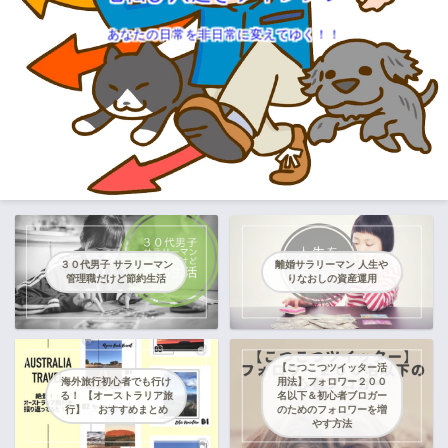
あなたの日常を非日常に変えてゆく！！
３０代男子 サラリーマン
離婚サラリーマン 人生や
管理職だけど節約生活
りなおしの資産運用
【こつこつツイッター活
海外旅行初心者でも行け
用法】フォロワー２００
る！ 【オーストラリア旅
名以下＆初心者ブロガー
行】 おすすめまとめ
のためのフォロワーを増
やす方法