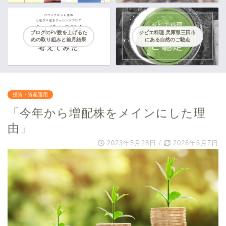
ブログのPV数を上げるた
ジビエ料理 兵庫県三田市
めの取り組みと前月結果
にある自然のご馳走
投資・資産運用
「今年から増配株をメインにした理
由」
2023年5月28日
/
2026年6月7日