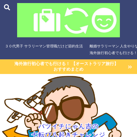
３０代男子 サラリーマン管理職だけど節約生活
離婚サラリーマン 人生やり
海外旅行初心者でも行ける！
海外旅行初心者でも行ける！ 【オーストラリア旅行】
おすすめまとめ
バツイチにゃん吉の
七転び八起きチャレンジ