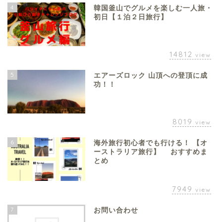
4
韓国釜山でグルメを楽しむ一人旅・
初日【１泊２日旅行】
14812
view
5
エアーズロック 山頂への登頂に成
功！！
8019
view
6
海外旅行初心者でも行ける！ 【オ
ーストラリア旅行】 おすすめま
とめ
7949
view
7
お問い合わせ