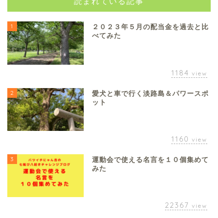
読まれている記事
1
２０２３年５月の配当金を過去と比
べてみた
1184
view
2
愛犬と車で行く淡路島＆パワースポ
ット
1160
view
3
運動会で使える名言を１０個集めて
みた
22367
view