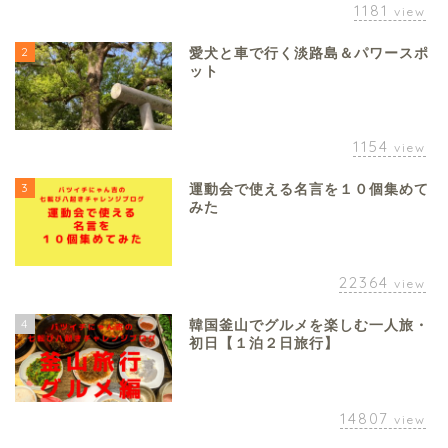
1181
view
2
愛犬と車で行く淡路島＆パワースポ
ット
1154
view
3
運動会で使える名言を１０個集めて
みた
22364
view
4
韓国釜山でグルメを楽しむ一人旅・
初日【１泊２日旅行】
14807
view