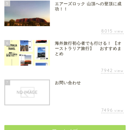
5
エアーズロック 山頂への登頂に成
功！！
8015
view
6
海外旅行初心者でも行ける！ 【オ
ーストラリア旅行】 おすすめま
とめ
7942
view
7
お問い合わせ
7496
view