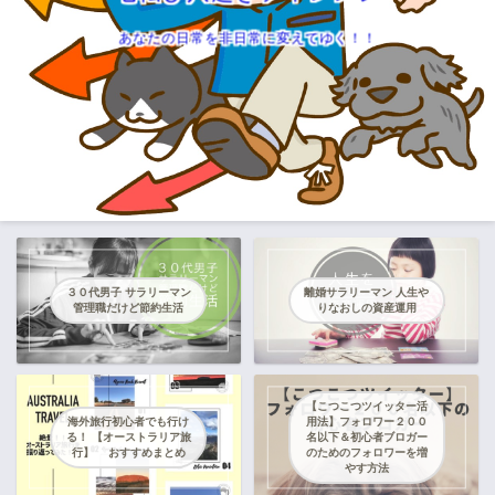
あなたの日常を非日常に変えてゆく！！
３０代男子 サラリーマン
離婚サラリーマン 人生や
管理職だけど節約生活
りなおしの資産運用
【こつこつツイッター活
海外旅行初心者でも行け
用法】フォロワー２００
る！ 【オーストラリア旅
名以下＆初心者ブロガー
行】 おすすめまとめ
のためのフォロワーを増
やす方法