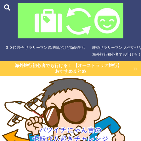
３０代男子 サラリーマン管理職だけど節約生活
離婚サラリーマン 人生やり
海外旅行初心者でも行ける！
海外旅行初心者でも行ける！ 【オーストラリア旅行】
おすすめまとめ
バツイチにゃん吉の
七転び八起きチャレンジ