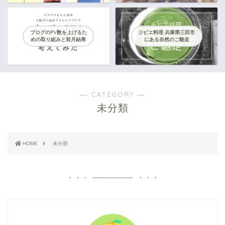
ブログのPV数を上げるた
ジビエ料理 兵庫県三田市
めの取り組みと前月結果
にある自然のご馳走
― CATEGORY ―
未分類
HOME
未分類