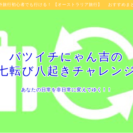
外旅行初心者でも行ける！ 【オーストラリア旅行】 おすすめま
バツイチにゃん吉の
七転び八起きチャレン
あなたの日常を非日常に変えてゆく！！