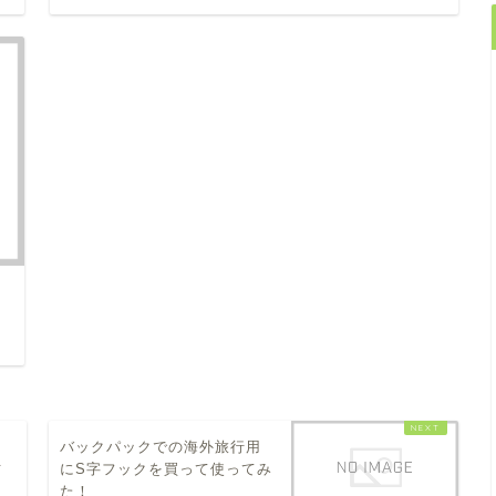
日
ケ
バックパックでの海外旅行用
方
にS字フックを買って使ってみ
た！