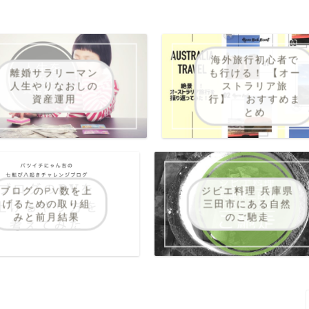
海外旅行初心者で
離婚サラリーマン
も行ける！ 【オー
人生やりなおしの
ストラリア旅
資産運用
行】 おすすめま
とめ
ブログのPV数を上
ジビエ料理 兵庫県
げるための取り組
三田市にある自然
みと前月結果
のご馳走