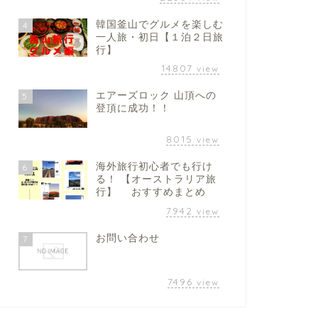
韓国釜山でグルメを楽しむ
4
一人旅・初日【１泊２日旅
行】
14807
view
エアーズロック 山頂への
5
登頂に成功！！
8015
view
海外旅行初心者でも行け
6
る！ 【オーストラリア旅
行】 おすすめまとめ
7942
view
お問い合わせ
7
7496
view