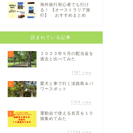
海外旅行初心者でも行け
る！ 【オーストラリア旅
行】 おすすめまとめ
読まれている記事
２０２３年５月の配当金を
1
過去と比べてみた
1181
view
愛犬と車で行く淡路島＆パ
2
ワースポット
1154
view
運動会で使える名言を１０
3
個集めてみた
22364
view