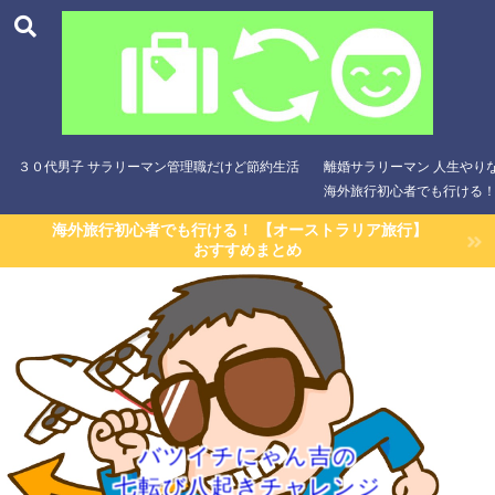
３０代男子 サラリーマン管理職だけど節約生活
離婚サラリーマン 人生やり
海外旅行初心者でも行ける！
海外旅行初心者でも行ける！ 【オーストラリア旅行】
おすすめまとめ
バツイチにゃん吉の
七転び八起きチャレンジ