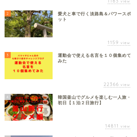
1183
view
2
愛犬と車で行く淡路島＆パワースポ
ット
1159
view
3
運動会で使える名言を１０個集めて
みた
22366
view
4
韓国釜山でグルメを楽しむ一人旅・
初日【１泊２日旅行】
14811
view