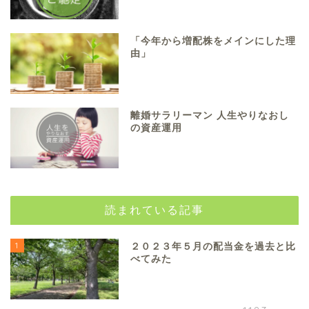
「今年から増配株をメインにした理
由」
離婚サラリーマン 人生やりなおし
の資産運用
読まれている記事
1
２０２３年５月の配当金を過去と比
べてみた