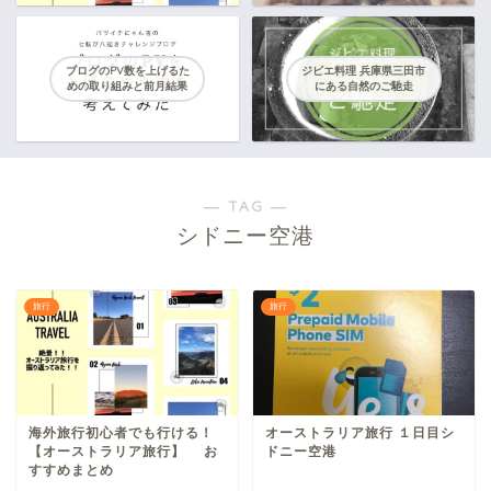
ブログのPV数を上げるた
ジビエ料理 兵庫県三田市
めの取り組みと前月結果
にある自然のご馳走
― TAG ―
シドニー空港
旅行
旅行
海外旅行初心者でも行ける！
オーストラリア旅行 １日目シ
【オーストラリア旅行】 お
ドニー空港
すすめまとめ