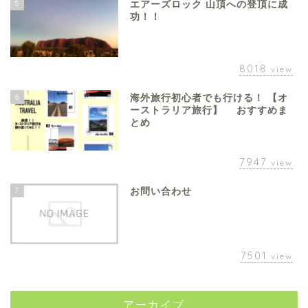
5
エアーズロック 山頂への登頂に成
功！！
8018
view
6
海外旅行初心者でも行ける！ 【オ
ーストラリア旅行】 おすすめま
とめ
7947
view
7
お問い合わせ
7501
view
アーカイブ