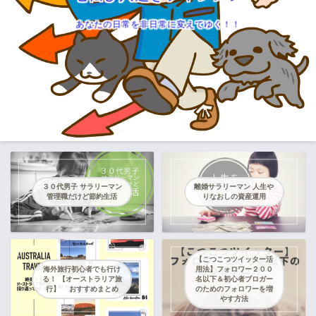
あなたの日常を非日常に変えてゆく！！
３０代男子 サラリーマン
離婚サラリーマン 人生や
管理職だけど節約生活
りなおしの資産運用
【こつこつツイッター活
海外旅行初心者でも行け
用法】フォロワー２００
る！ 【オーストラリア旅
名以下＆初心者ブロガー
行】 おすすめまとめ
のためのフォロワーを増
やす方法