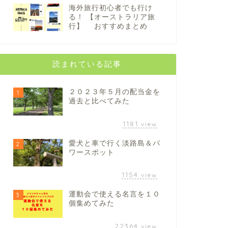
海外旅行初心者でも行け
る！ 【オーストラリア旅
行】 おすすめまとめ
読まれている記事
２０２３年５月の配当金を
1
過去と比べてみた
1181
view
愛犬と車で行く淡路島＆パ
2
ワースポット
1154
view
運動会で使える名言を１０
3
個集めてみた
22364
view