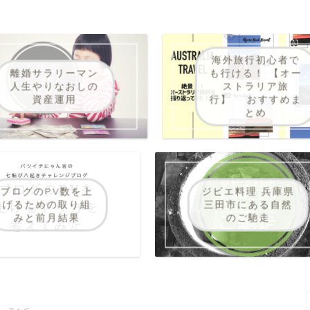
海外旅行初心者で
離婚サラリーマン
も行ける！ 【オー
人生やりなおしの
ストラリア旅
資産運用
行】 おすすめま
とめ
ブログのPV数を上
ジビエ料理 兵庫県
げるための取り組
三田市にある自然
みと前月結果
のご馳走