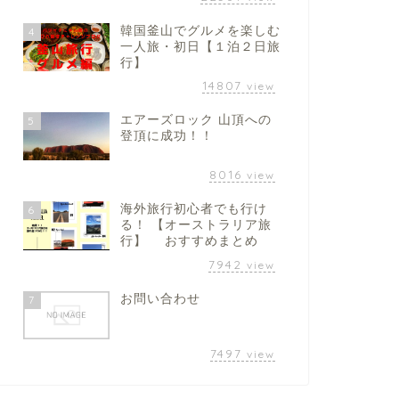
韓国釜山でグルメを楽しむ
4
一人旅・初日【１泊２日旅
行】
14807
view
エアーズロック 山頂への
5
登頂に成功！！
8016
view
海外旅行初心者でも行け
6
る！ 【オーストラリア旅
行】 おすすめまとめ
7942
view
お問い合わせ
7
7497
view