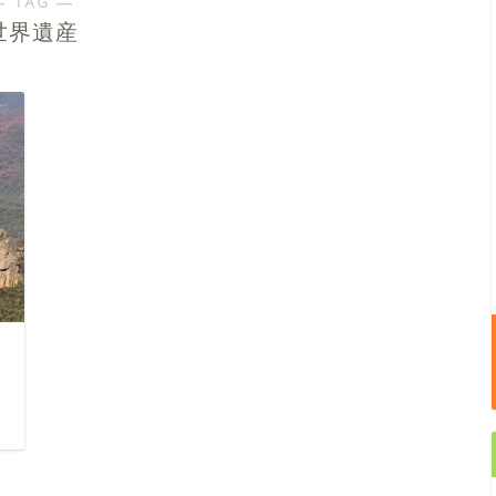
― TAG ―
世界遺産
日