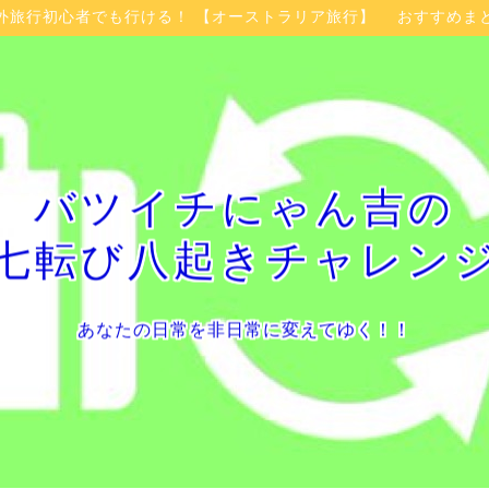
外旅行初心者でも行ける！ 【オーストラリア旅行】 おすすめま
バツイチにゃん吉の
七転び八起きチャレン
あなたの日常を非日常に変えてゆく！！