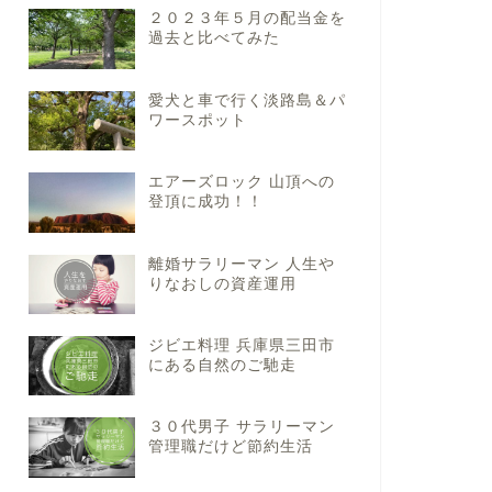
２０２３年５月の配当金を
過去と比べてみた
愛犬と車で行く淡路島＆パ
ワースポット
エアーズロック 山頂への
登頂に成功！！
離婚サラリーマン 人生や
りなおしの資産運用
ジビエ料理 兵庫県三田市
にある自然のご馳走
３０代男子 サラリーマン
管理職だけど節約生活