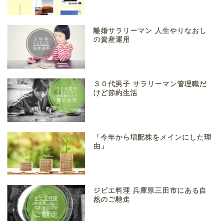
離婚サラリーマン 人生やりなおし
の資産運用
３０代男子 サラリーマン管理職だ
けど節約生活
「今年から増配株をメインにした理
由」
ジビエ料理 兵庫県三田市にある自
然のご馳走