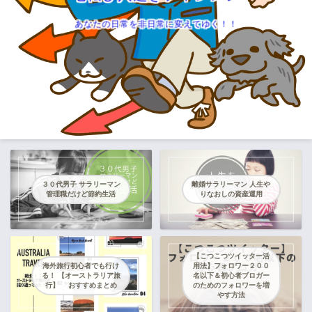
あなたの日常を非日常に変えてゆく！！
３０代男子 サラリーマン
離婚サラリーマン 人生や
管理職だけど節約生活
りなおしの資産運用
【こつこつツイッター活
海外旅行初心者でも行け
用法】フォロワー２００
る！ 【オーストラリア旅
名以下＆初心者ブロガー
行】 おすすめまとめ
のためのフォロワーを増
やす方法