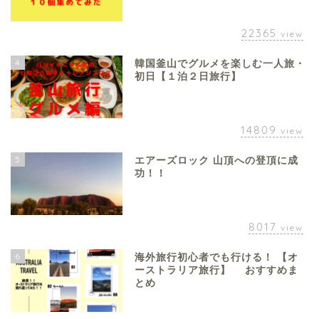
22365
view
4
韓国釜山でグルメを楽しむ一人旅・
初日【１泊２日旅行】
14809
view
5
エアーズロック 山頂への登頂に成
功！！
8017
view
6
海外旅行初心者でも行ける！ 【オ
ーストラリア旅行】 おすすめま
とめ