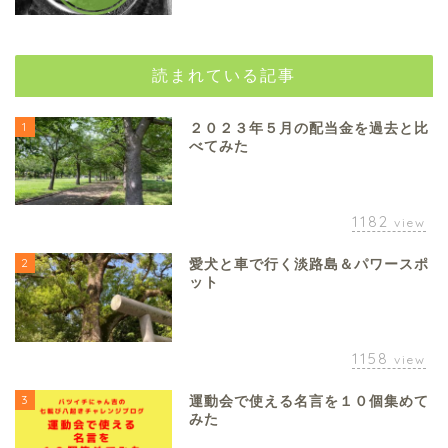
読まれている記事
1
２０２３年５月の配当金を過去と比
べてみた
1182
view
2
愛犬と車で行く淡路島＆パワースポ
ット
1158
view
3
運動会で使える名言を１０個集めて
みた