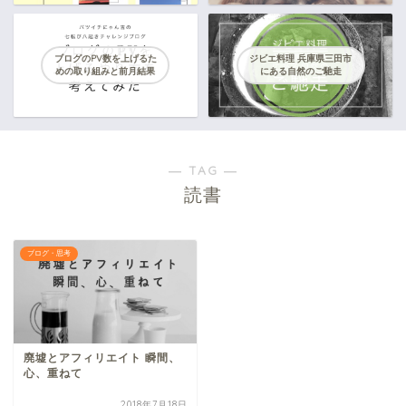
ブログのPV数を上げるた
ジビエ料理 兵庫県三田市
めの取り組みと前月結果
にある自然のご馳走
― TAG ―
読書
ブログ・思考
廃墟とアフィリエイト 瞬間、
心、重ねて
2018年7月18日