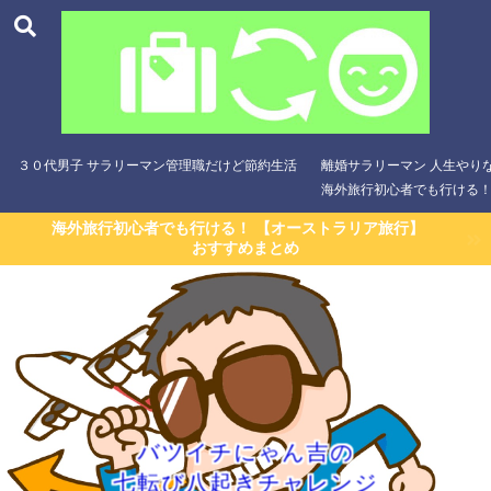
３０代男子 サラリーマン管理職だけど節約生活
離婚サラリーマン 人生やり
海外旅行初心者でも行ける！
海外旅行初心者でも行ける！ 【オーストラリア旅行】
おすすめまとめ
バツイチにゃん吉の
七転び八起きチャレンジ