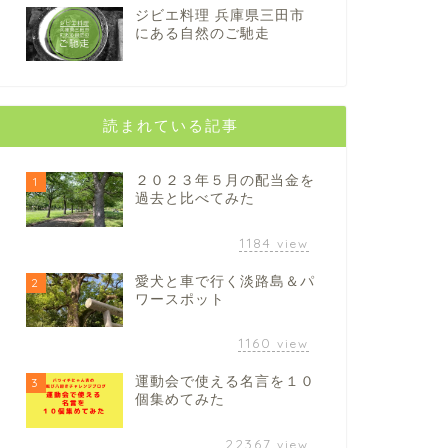
ジビエ料理 兵庫県三田市
にある自然のご馳走
読まれている記事
２０２３年５月の配当金を
1
過去と比べてみた
1184
view
愛犬と車で行く淡路島＆パ
2
ワースポット
1160
view
運動会で使える名言を１０
3
個集めてみた
22367
view