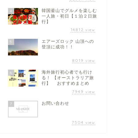
韓国釜山でグルメを楽しむ
4
一人旅・初日【１泊２日旅
行】
14812
view
エアーズロック 山頂への
5
登頂に成功！！
8019
view
海外旅行初心者でも行け
6
る！ 【オーストラリア旅
行】 おすすめまとめ
7949
view
お問い合わせ
7
7504
view