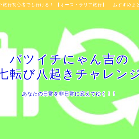
外旅行初心者でも行ける！ 【オーストラリア旅行】 おすすめま
バツイチにゃん吉の
七転び八起きチャレン
あなたの日常を非日常に変えてゆく！！