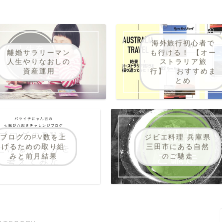
海外旅行初心者で
離婚サラリーマン
も行ける！ 【オー
人生やりなおしの
ストラリア旅
資産運用
行】 おすすめま
とめ
ブログのPV数を上
ジビエ料理 兵庫県
げるための取り組
三田市にある自然
みと前月結果
のご馳走