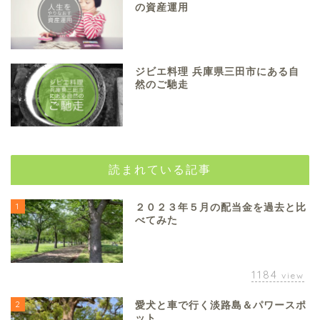
の資産運用
ジビエ料理 兵庫県三田市にある自
然のご馳走
読まれている記事
1
２０２３年５月の配当金を過去と比
べてみた
1184
view
2
愛犬と車で行く淡路島＆パワースポ
ット