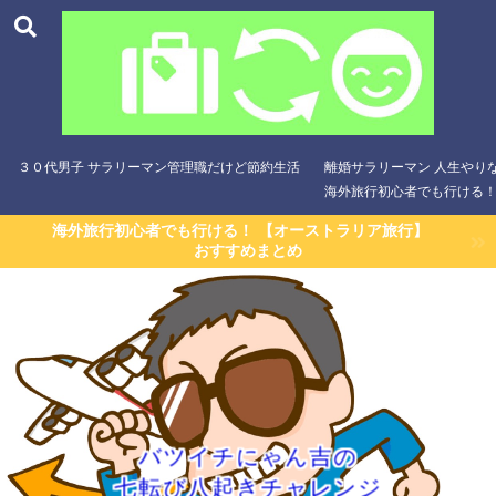
３０代男子 サラリーマン管理職だけど節約生活
離婚サラリーマン 人生やり
海外旅行初心者でも行ける！
海外旅行初心者でも行ける！ 【オーストラリア旅行】
おすすめまとめ
バツイチにゃん吉の
七転び八起きチャレンジ