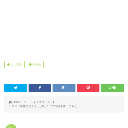
ミニ四駆
子供心
HOME
ライフスタイル
１９８３年生まれが久しぶりにミニ四駆を作ってみた