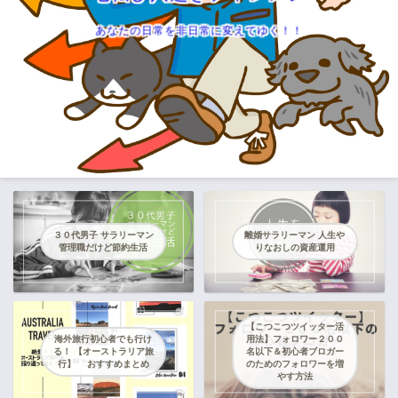
あなたの日常を非日常に変えてゆく！！
３０代男子 サラリーマン
離婚サラリーマン 人生や
管理職だけど節約生活
りなおしの資産運用
【こつこつツイッター活
海外旅行初心者でも行け
用法】フォロワー２００
る！ 【オーストラリア旅
名以下＆初心者ブロガー
行】 おすすめまとめ
のためのフォロワーを増
やす方法