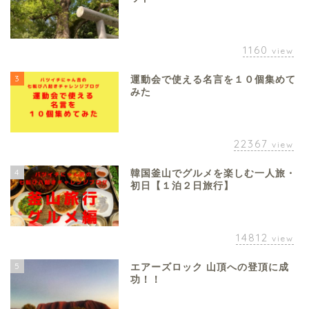
1160
view
3
運動会で使える名言を１０個集めて
みた
22367
view
4
韓国釜山でグルメを楽しむ一人旅・
初日【１泊２日旅行】
14812
view
5
エアーズロック 山頂への登頂に成
功！！