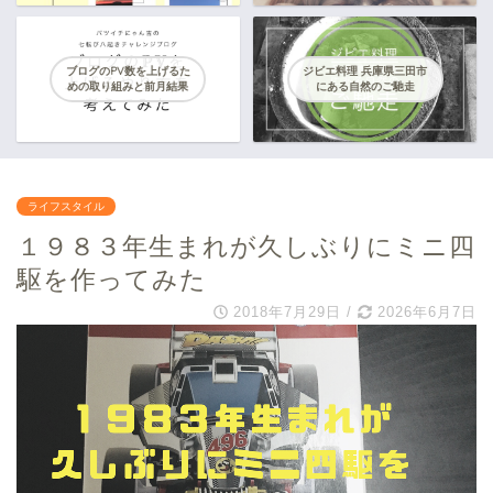
ブログのPV数を上げるた
ジビエ料理 兵庫県三田市
めの取り組みと前月結果
にある自然のご馳走
ライフスタイル
１９８３年生まれが久しぶりにミニ四
駆を作ってみた
2018年7月29日
/
2026年6月7日